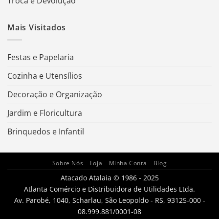
Troca e Devolução
Mais Visitados
Festas e Papelaria
Cozinha e Utensílios
Decoração e Organização
Jardim e Floricultura
Brinquedos e Infantil
Sobre Nós
Loja
Minha Conta
Blog
Atacado Atalaia © 1986 - 2025
Atlanta Comércio e Distribuidora de Utilidades Ltda.
Av. Parobé, 1040, Scharlau, São Leopoldo - RS, 93125-000 -
08.999.881/0001-08