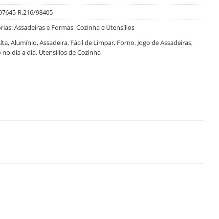
97645-R.216/98405
rias:
Assadeiras e Formas
,
Cozinha e Utensílios
lta
,
Alumínio
,
Assadeira
,
Fácil de Limpar
,
Forno
,
Jogo de Assadeiras
,
 no dia a dia
,
Utensílios de Cozinha