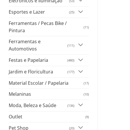
Eletrônicos e Iluminação
(53)
Esportes e Lazer
(25)
Ferramentas / Pecas Bike /
(11)
Pintura
Ferramentas e
(111)
Automotivos
Festas e Papelaria
(480)
Jardim e Floricultura
(177)
Material Escolar / Papelaria
(17)
Melaninas
(10)
Moda, Beleza e Saúde
(136)
Outlet
(9)
Pet Shop
(20)