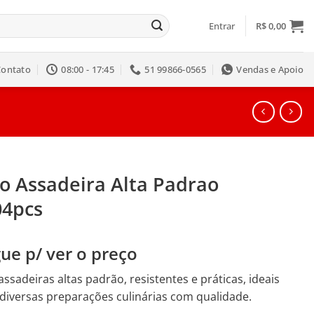
Entrar
R$
0,00
Contato
08:00 - 17:45
51 99866-0565
Vendas e Apoio
go Assadeira Alta Padrao
04pcs
ue p/ ver o preço
 assadeiras altas padrão, resistentes e práticas, ideais
diversas preparações culinárias com qualidade.