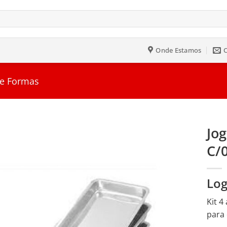
Onde Estamos
 e Formas
Jo
C/
Salvar
na
Lista
Log
Kit 4
para 