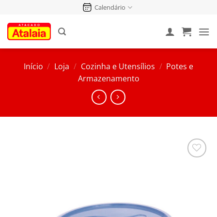
Pular
Calendário
para
o
conteúdo
Início
/
Loja
/
Cozinha e Utensílios
/
Potes e
Armazenamento
Salvar
na
Lista