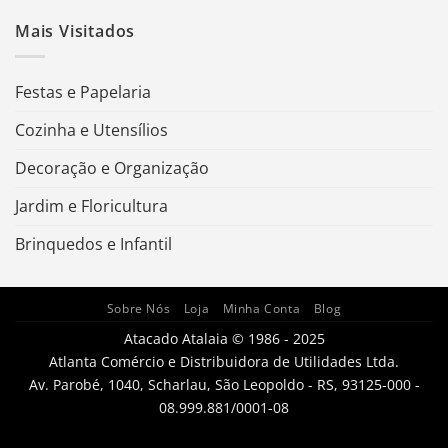
Mais Visitados
Festas e Papelaria
Cozinha e Utensílios
Decoração e Organização
Jardim e Floricultura
Brinquedos e Infantil
Sobre Nós
Loja
Minha Conta
Blog
Atacado Atalaia © 1986 - 2025
Atlanta Comércio e Distribuidora de Utilidades Ltda.
Av. Parobé, 1040, Scharlau, São Leopoldo - RS, 93125-000 -
08.999.881/0001-08