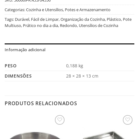
Categorias:
Cozinha e Utensílios
,
Potes e Armazenamento
Tags:
Durável
,
Fácil de Limpar
,
Organização da Cozinha
,
Plástico
,
Pote
Multiuso
,
Prático no dia a dia
,
Redondo
,
Utensílios de Cozinha
Informação adicional
PESO
0,188 kg
DIMENSÕES
28 × 28 × 13 cm
PRODUTOS RELACIONADOS
Salvar
Salvar
na
na
Lista
Lista