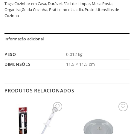
Tags:
Cozinhar em Casa
,
Durável
,
Fácil de Limpar
,
Mesa Posta
,
Organização da Cozinha
,
Prático no dia a dia
,
Prato
,
Utensílios de
Cozinha
Informação adicional
PESO
0,012 kg
DIMENSÕES
11,5 × 11,5 cm
PRODUTOS RELACIONADOS
Salvar
Salvar
na
na
Lista
Lista