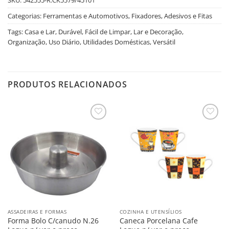
Categorias:
Ferramentas e Automotivos
,
Fixadores, Adesivos e Fitas
Tags:
Casa e Lar
,
Durável
,
Fácil de Limpar
,
Lar e Decoração
,
Organização
,
Uso Diário
,
Utilidades Domésticas
,
Versátil
PRODUTOS RELACIONADOS
Salvar
Salvar
na
na
Lista
Lista
ASSADEIRAS E FORMAS
COZINHA E UTENSÍLIOS
Forma Bolo C/canudo N.26
Caneca Porcelana Cafe