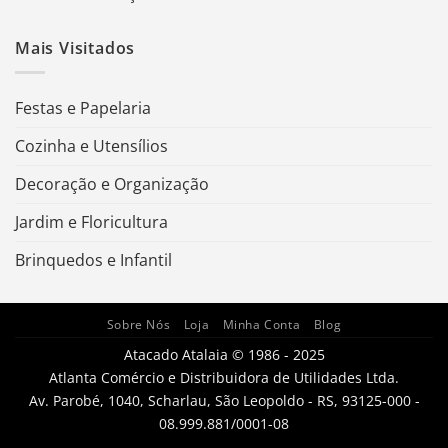
Mais Visitados
Festas e Papelaria
Cozinha e Utensílios
Decoração e Organização
Jardim e Floricultura
Brinquedos e Infantil
Sobre Nós
Loja
Minha Conta
Blog
Atacado Atalaia © 1986 - 2025
Atlanta Comércio e Distribuidora de Utilidades Ltda.
Av. Parobé, 1040, Scharlau, São Leopoldo - RS, 93125-000 -
08.999.881/0001-08