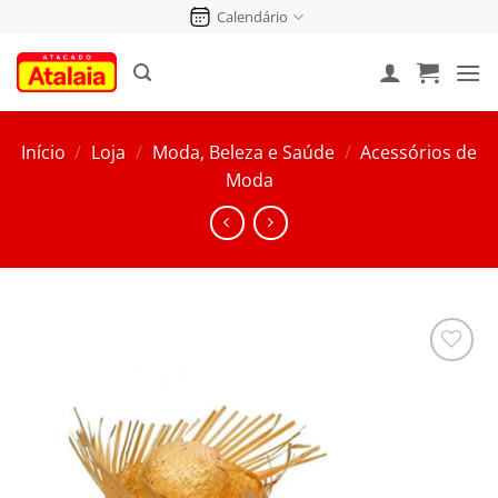
Pular
Calendário
para
o
conteúdo
Início
/
Loja
/
Moda, Beleza e Saúde
/
Acessórios de
Moda
Salvar
na
Lista