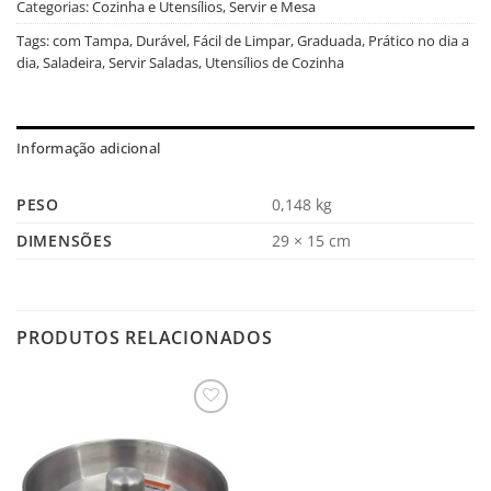
Categorias:
Cozinha e Utensílios
,
Servir e Mesa
Tags:
com Tampa
,
Durável
,
Fácil de Limpar
,
Graduada
,
Prático no dia a
dia
,
Saladeira
,
Servir Saladas
,
Utensílios de Cozinha
Informação adicional
PESO
0,148 kg
DIMENSÕES
29 × 15 cm
PRODUTOS RELACIONADOS
Salvar
na
Lista