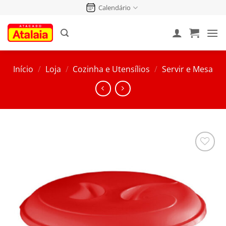
Pular
Calendário
para
o
conteúdo
Início
/
Loja
/
Cozinha e Utensílios
/
Servir e Mesa
Salvar
na
Lista