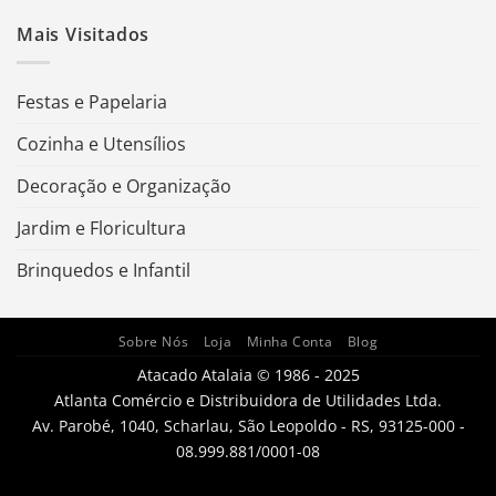
Mais Visitados
Festas e Papelaria
Cozinha e Utensílios
Decoração e Organização
Jardim e Floricultura
Brinquedos e Infantil
Sobre Nós
Loja
Minha Conta
Blog
Atacado Atalaia © 1986 - 2025
Atlanta Comércio e Distribuidora de Utilidades Ltda.
Av. Parobé, 1040, Scharlau, São Leopoldo - RS, 93125-000 -
08.999.881/0001-08