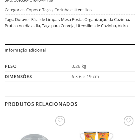
Categorias:
Copos e Taças
,
Cozinha e Utensílios
Tags:
Durável
,
Fácil de Limpar
,
Mesa Posta
,
Organização da Cozinha
,
Prático no dia a dia
,
Taça para Cerveja
,
Utensílios de Cozinha
,
Vidro
Informação adicional
PESO
0,26 kg
DIMENSÕES
6 × 6 × 19 cm
PRODUTOS RELACIONADOS
Salvar
Salvar
na
na
Lista
Lista