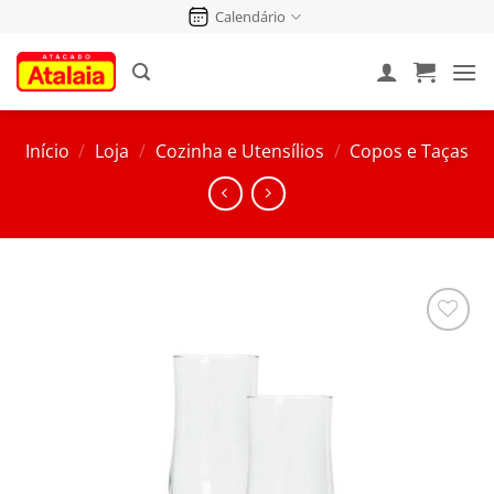
Pular
Calendário
para
o
conteúdo
Início
/
Loja
/
Cozinha e Utensílios
/
Copos e Taças
Salvar
na
Lista