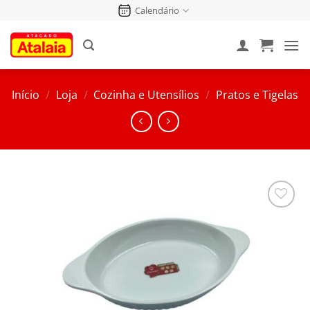
Pular
Calendário
para
o
conteúdo
Início
/
Loja
/
Cozinha e Utensílios
/
Pratos e Tigelas
Salvar
na
Lista