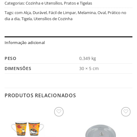
Categorias:
Cozinha e Utensílios
,
Pratos e Tigelas
Tags:
com Alça
,
Durável
,
Fácil de Limpar
,
Melamina
,
Oval
,
Prático no
dia a dia
,
Tigela
,
Utensílios de Cozinha
Informação adicional
PESO
0,349 kg
DIMENSÕES
30 × 5 cm
PRODUTOS RELACIONADOS
Salvar
Salvar
na
na
Lista
Lista