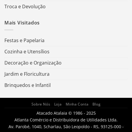
Troca e Devolução
Mais Visitados
Festas e Papelaria
Cozinha e Utensílios
Decoração e Organização
Jardim e Floricultura
Brinquedos e Infantil
Sobre Nós
Loja
Minha Conta
Blog
Atacado Atalaia © 1986 - 2025
Atlanta Comércio e Distribuidora de Utilidades Ltda.
Av. Parobé, 1040, Scharlau, São Leopoldo - RS, 93125-000 -