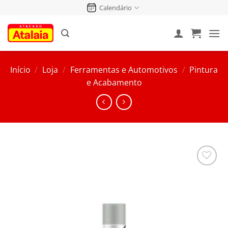
Pular
Calendário
para
o
conteúdo
Início
/
Loja
/
Ferramentas e Automotivos
/
Pintura
e Acabamento
Salvar
na
Lista