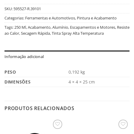
SKU:
595527-R.39101
Categorias:
Ferramentas e Automotivos
,
Pintura e Acabamento
Tags:
250 Ml
,
Acabamento
,
Alumínio
,
Escapamentos e Motores
,
Resiste
ao Calor
,
Secagem Rápida
,
Tinta Spray Alta Temperatura
Informação adicional
PESO
0,192 kg
DIMENSÕES
4 × 4 × 25 cm
PRODUTOS RELACIONADOS
Salvar
Salvar