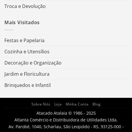
Troca e Devolução
Mais Visitados
Festas e Papelaria
Cozinha e Utensílios
Decoração e Organização
Jardim e Floricultura
Brinquedos e Infantil
Sobre Nós
Loja
Minha Conta
Blog
Atacado Atalaia © 1986 - 2025
Atlanta Comércio e Distribuidora de Utilidades Ltda.
Av. Parobé, 1040, Scharlau, São Leopoldo - RS, 93125-000 -