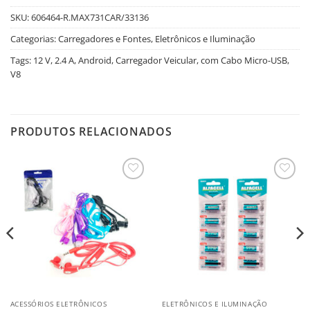
SKU:
606464-R.MAX731CAR/33136
Categorias:
Carregadores e Fontes
,
Eletrônicos e Iluminação
Tags:
12 V
,
2.4 A
,
Android
,
Carregador Veicular
,
com Cabo Micro-USB
,
V8
PRODUTOS RELACIONADOS
Salvar
Salvar
na
na
Lista
Lista
ACESSÓRIOS ELETRÔNICOS
ELETRÔNICOS E ILUMINAÇÃO