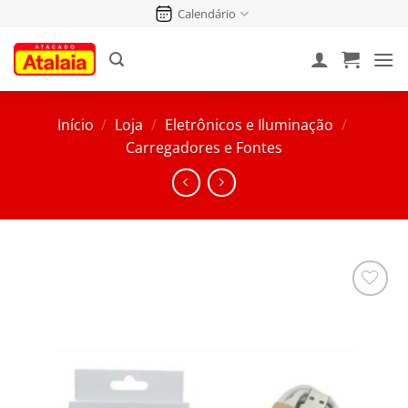
Pular
Calendário
para
o
conteúdo
Início
/
Loja
/
Eletrônicos e Iluminação
/
Carregadores e Fontes
Salvar
na
Lista