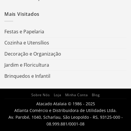
Mais Visitados
Festas e Papelaria
Cozinha e Utensílios
Decoração e Organização
Jardim e Floricultura
Brinquedos e Infantil
Sobre Nós
Loja
Minha Conta
Blog
Atacado Atalaia © 1986 - 2025
Atlanta Comércio e Distribuidora de Utilidades Ltda.
Av. Parobé, 1040, Scharlau, São Leopoldo - RS, 93125-000 -
08.999.881/0001-08