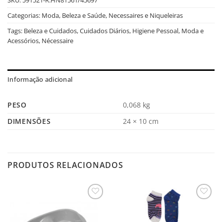
Categorias:
Moda, Beleza e Saúde
,
Necessaires e Niqueleiras
Tags:
Beleza e Cuidados
,
Cuidados Diários
,
Higiene Pessoal
,
Moda e
Acessórios
,
Nécessaire
Informação adicional
PESO
0,068 kg
DIMENSÕES
24 × 10 cm
PRODUTOS RELACIONADOS
Salvar
Salvar
na
na
Lista
Lista